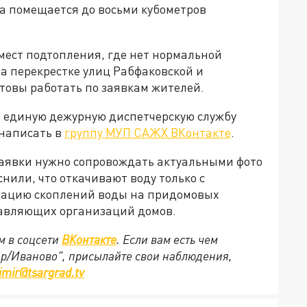
а помещается до восьми кубометров
 мест подтопления, где нет нормальной
а перекрестке улиц Рабфаковской и
овы работать по заявкам жителей.
в единую дежурную диспетчерскую службу
 написать в
группу МУП САЖХ ВКонтакте
.
заявки нужно сопровождать актуальными фото
или, что откачивают воду только с
дацию скоплений воды на придомовых
равляющих организаций домов.
м в соцсети
ВКонтакте
. Если вам есть чем
ир/Иваново", присылайте свои наблюдения,
imir@tsargrad.tv