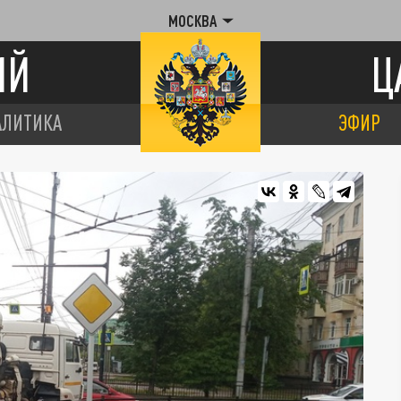
МОСКВА
ИЙ
Ц
АЛИТИКА
ЭФИР