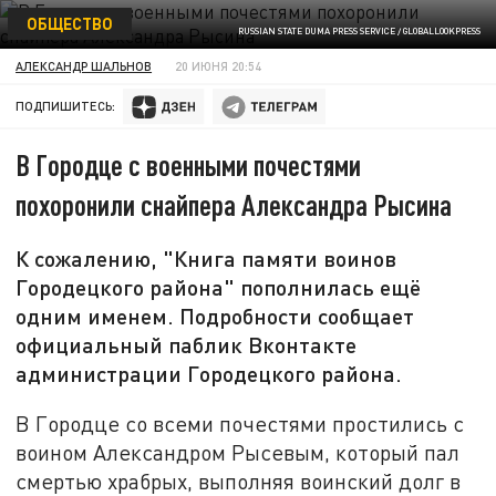
ОБЩЕСТВО
RUSSIAN STATE DUMA PRESS SERVICE / GLOBALLOOKPRESS
АЛЕКСАНДР ШАЛЬНОВ
20 ИЮНЯ 20:54
ПОДПИШИТЕСЬ:
В Городце с военными почестями
похоронили снайпера Александра Рысина
К сожалению, "Книга памяти воинов
Городецкого района" пополнилась ещё
одним именем. Подробности сообщает
официальный паблик Вконтакте
администрации Городецкого района.
В Городце со всеми почестями простились с
воином Александром Рысевым, который пал
смертью храбрых, выполняя воинский долг в