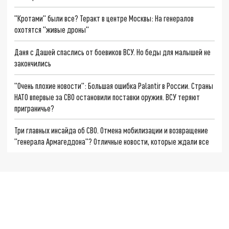
"Кротами" были все? Теракт в центре Москвы: На генералов
охотятся "живые дроны"
Даня с Дашей спаслись от боевиков ВСУ. Но беды для малышей не
закончились
"Очень плохие новости": Большая ошибка Palantir в России. Страны
НАТО впервые за СВО остановили поставки оружия. ВСУ теряют
приграничье?
Три главных инсайда об СВО. Отмена мобилизации и возвращение
"генерала Армагеддона"? Отличные новости, которые ждали все