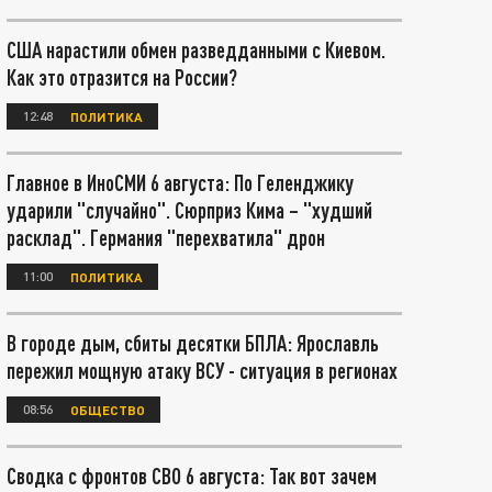
США нарастили обмен разведданными с Киевом.
Как это отразится на России?
12:48
ПОЛИТИКА
Главное в ИноСМИ 6 августа: По Геленджику
ударили "случайно". Сюрприз Кима – "худший
расклад". Германия "перехватила" дрон
11:00
ПОЛИТИКА
В городе дым, сбиты десятки БПЛА: Ярославль
пережил мощную атаку ВСУ - ситуация в регионах
08:56
ОБЩЕСТВО
Сводка с фронтов СВО 6 августа: Так вот зачем