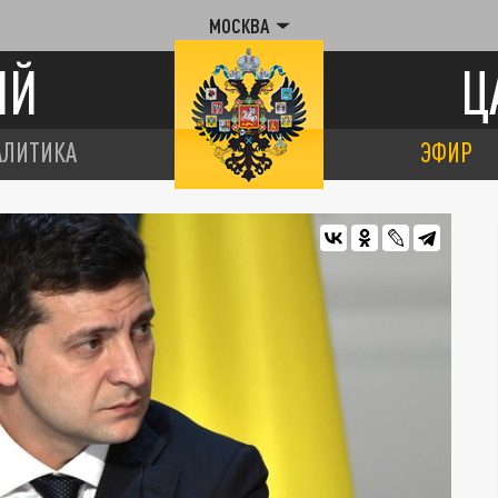
МОСКВА
ИЙ
Ц
АЛИТИКА
ЭФИР