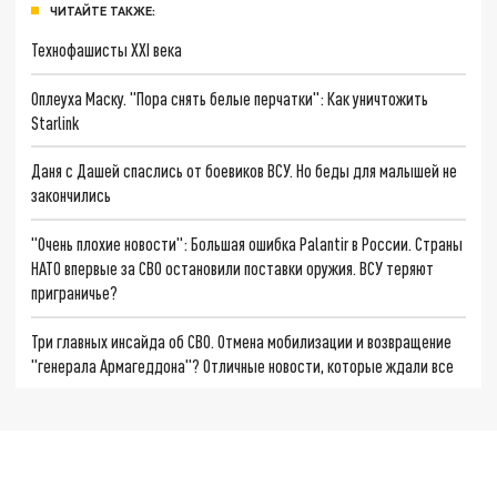
ЧИТАЙТЕ ТАКЖЕ:
Технофашисты XXI века
Оплеуха Маску. "Пора снять белые перчатки": Как уничтожить
Starlink
Даня с Дашей спаслись от боевиков ВСУ. Но беды для малышей не
закончились
"Очень плохие новости": Большая ошибка Palantir в России. Страны
НАТО впервые за СВО остановили поставки оружия. ВСУ теряют
приграничье?
Три главных инсайда об СВО. Отмена мобилизации и возвращение
"генерала Армагеддона"? Отличные новости, которые ждали все