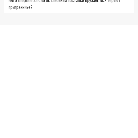
НАТО впервые за СВО остановили поставки оружия. ВСУ теряют
приграничье?