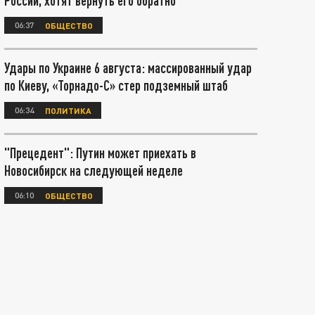
России, хотят вернуть его обратно
06:37
ОБЩЕСТВО
Удары по Украине 6 августа: массированный удар
по Киеву, «Торнадо-С» стер подземный штаб
06:34
ПОЛИТИКА
"Прецедент": Путин может приехать в
Новосибирск на следующей неделе
06:10
ОБЩЕСТВО