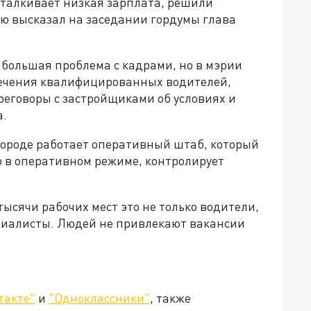
тталкивает низкая зарплата, решили
ею высказал на заседании гордумы глава
е большая проблема с кадрами, но в мэрии
ечения квалифицированных водителей,
ереговоры с застройщиками об условиях и
а.
в городе работает оперативный штаб, который
 в оперативном режиме, контролирует
тысячи рабочих мест это не только водители,
ециалисты. Людей не привлекают вакансии
такте"
и
"Одноклассники"
, также