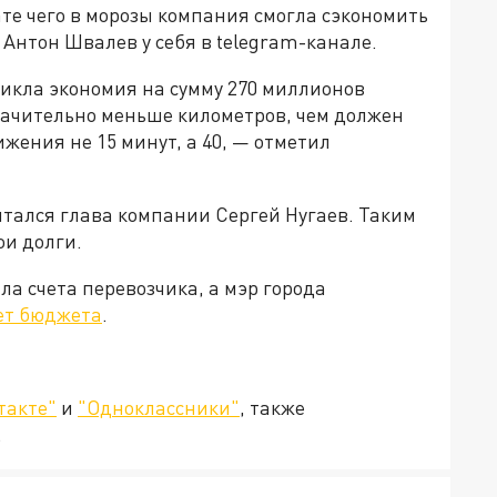
те чего в морозы компания смогла сэкономить
 Антон Швалев у себя в telegram-канале.
никла экономия на сумму 270 миллионов
значительно меньше километров, чем должен
жения не 15 минут, а 40, — отметил
итался глава компании Сергей Нугаев. Таким
ои долги.
ла счета перевозчика, а мэр города
чет бюджета
.
такте"
и
"Одноклассники"
, также
.