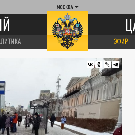
МОСКВА
ИЙ
Ц
АЛИТИКА
ЭФИР