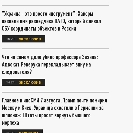
"Украина - это просто инструмент": Хакеры
назвали имя разведчика НАТО, который сливал
СБУ координаты объектов в России
15:20
ЭКСКЛЮЗИВ
Что на самом деле убило профессора Зезина:
Адвокат Реверука перекладывает вину на
следователя?
14:24
ЭКСКЛЮЗИВ
Главное в иноСМИ 7 августа: Трамп почти помирил
Москву и Киев. Украинца схватили в Германии за
шпионаж. Штаты просят вернуть бывшего
морпеха
11:00
ПОЛИТИКА