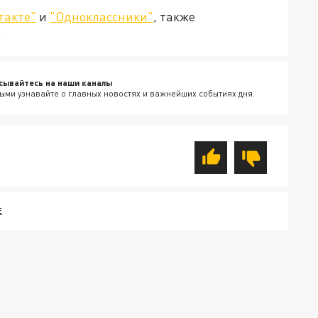
такте"
и
"Одноклассники"
, также
.
сывайтесь на наши каналы
ыми узнавайте о главных новостях и важнейших событиях дня.
Е