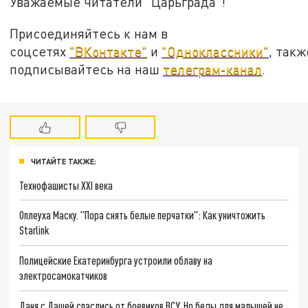
Уважаемые читатели "Царьграда"!
Присоединяйтесь к нам в
соцсетях
"ВКонтакте"
и
"Одноклассники"
, такж
подписывайтесь на наш
телеграм-канал
.
ЧИТАЙТЕ ТАКЖЕ:
Технофашисты XXI века
Оплеуха Маску. "Пора снять белые перчатки": Как уничтожить
Starlink
Полицейские Екатеринбурга устроили облаву на
электросамокатчиков
Даня с Дашей спаслись от боевиков ВСУ. Но беды для малышей не