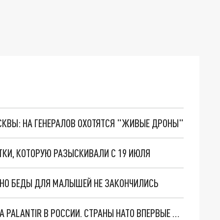
ОСКВЫ: НА ГЕНЕРАЛОВ ОХОТЯТСЯ "ЖИВЫЕ ДРОНЫ"
ТКИ, КОТОРУЮ РАЗЫСКИВАЛИ С 19 ИЮЛЯ
. НО БЕДЫ ДЛЯ МАЛЫШЕЙ НЕ ЗАКОНЧИЛИСЬ
"ОЧЕНЬ ПЛОХИЕ НОВОСТИ": БОЛЬШАЯ ОШИБКА PALANTIR В РОССИИ. СТРАНЫ НАТО ВПЕРВЫЕ ЗА СВО ОСТАНОВИЛИ ПОСТАВКИ ОРУЖИЯ. ВСУ ТЕРЯЮТ ПРИГРАНИЧЬЕ?