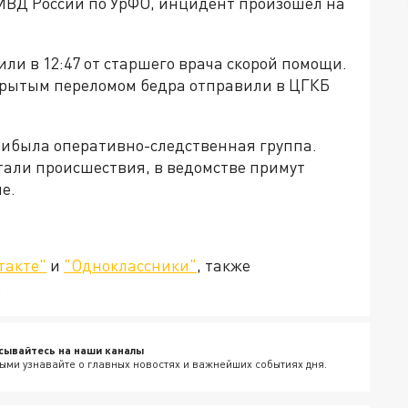
МВД России по УрФО, инцидент произошел на
и в 12:47 от старшего врача скорой помощи.
рытым переломом бедра отправили в ЦГКБ
рибыла оперативно-следственная группа.
етали происшествия, в ведомстве примут
е.
такте"
и
"Одноклассники"
, также
.
сывайтесь на наши каналы
ыми узнавайте о главных новостях и важнейших событиях дня.