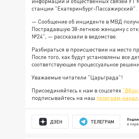
информации и общественных связей УТ 
станции "Екатеринбург-Пассажирский".
— Сообщение об инциденте в МВД получил
Пострадавшую 38-летнюю женщину с отк
№24", — рассказали в ведомстве.
Разбираться в происшествии на место п
После того, как будут установлены все д
соответствующее процессуальное решени
Уважаемые читатели "Царьграда"!
Присоединяйтесь к нам в соцсетях
"ВКон
подписывайтесь на наш
телеграм-канал
Подпи
ДЗЕН
ТЕЛЕГРАМ
и перв