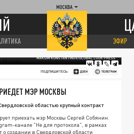
МОСКВА
ИЙ
Ц
АЛИТИКА
ЭФИР
MAKSIM KONSTANTINOV/GLOBAL LOOK PRESS
ПОДПИШИТЕСЬ:
ПРИЕДЕТ МЭР МОСКВЫ
 Свердловской областью крупный контракт
рует приехать мэр Москвы Сергей Собянин.
egram-канале "Не для протокола", в рамках
т о создании в Свердловской области