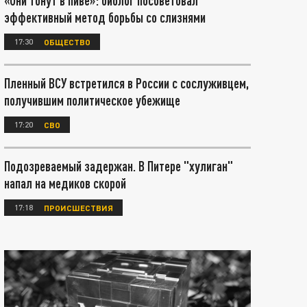
«Они тонут в пиве»: биолог посоветовал
эффективный метод борьбы со слизнями
17:30
ОБЩЕСТВО
Пленный ВСУ встретился в России с сослуживцем,
получившим политическое убежище
17:20
СВО
Подозреваемый задержан. В Питере "хулиган"
напал на медиков скорой
17:18
ПРОИСШЕСТВИЯ