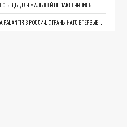
. НО БЕДЫ ДЛЯ МАЛЫШЕЙ НЕ ЗАКОНЧИЛИСЬ
"ОЧЕНЬ ПЛОХИЕ НОВОСТИ": БОЛЬШАЯ ОШИБКА PALANTIR В РОССИИ. СТРАНЫ НАТО ВПЕРВЫЕ ЗА СВО ОСТАНОВИЛИ ПОСТАВКИ ОРУЖИЯ. ВСУ ТЕРЯЮТ ПРИГРАНИЧЬЕ?