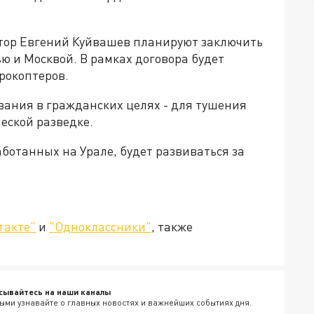
атор Евгений Куйвашев планируют заключить
ю и Москвой. В рамках договора будет
рокоптеров.
ания в гражданских целях - для тушения
ческой разведке.
аботанных на Урале, будет развиваться за
такте"
и
"Одноклассники"
, также
.
сывайтесь на наши каналы
ыми узнавайте о главных новостях и важнейших событиях дня.