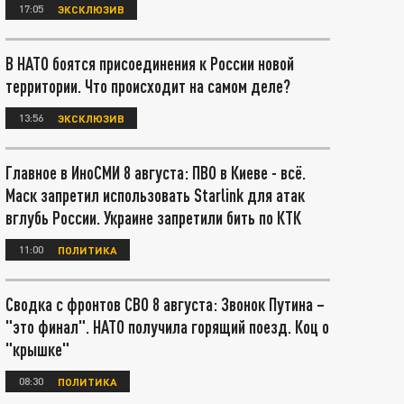
17:05
ЭКСКЛЮЗИВ
В НАТО боятся присоединения к России новой
территории. Что происходит на самом деле?
13:56
ЭКСКЛЮЗИВ
Главное в ИноСМИ 8 августа: ПВО в Киеве - всё.
Маск запретил использовать Starlink для атак
вглубь России. Украине запретили бить по КТК
11:00
ПОЛИТИКА
Сводка с фронтов СВО 8 августа: Звонок Путина –
"это финал". НАТО получила горящий поезд. Коц о
"крышке"
08:30
ПОЛИТИКА