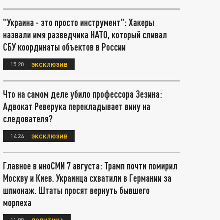
"Украина - это просто инструмент": Хакеры
назвали имя разведчика НАТО, который сливал
СБУ координаты объектов в России
15:20
ЭКСКЛЮЗИВ
Что на самом деле убило профессора Зезина:
Адвокат Реверука перекладывает вину на
следователя?
14:24
ЭКСКЛЮЗИВ
Главное в иноСМИ 7 августа: Трамп почти помирил
Москву и Киев. Украинца схватили в Германии за
шпионаж. Штаты просят вернуть бывшего
морпеха
11:00
ПОЛИТИКА