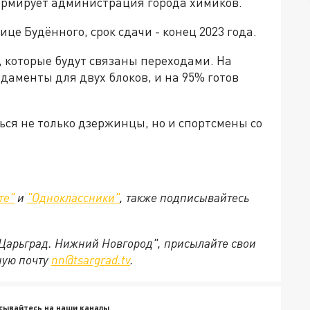
ормирует администрация города химиков.
ице Будённого, срок сдачи - конец 2023 года.
, которые будут связаны переходами. На
аменты для двух блоков, и на 95% готов
ься не только дзержинцы, но и спортсмены со
те"
и
"Одноклассники"
,
также подписывайтесь
"Царьград. Нижний Новгород", присылайте свои
ную почту
nn@tsargrad.tv
.
сывайтесь на наши каналы