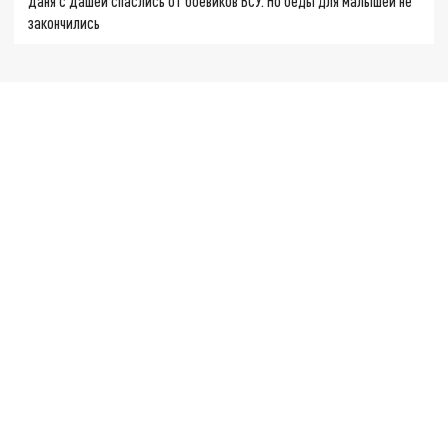
Даня с Дашей спаслись от боевиков ВСУ. Но беды для малышей не
закончились