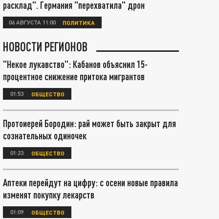
расклад". Германия "перехватила" дрон
06 АВГУСТА 11:00
ПОЛИТИКА
НОВОСТИ РЕГИОНОВ
"Некое лукавство": Кабанов объяснил 15-
процентное снижение притока мигрантов
01:53
ОБЩЕСТВО
Протоиерей Бородин: рай может быть закрыт для
сознательных одиночек
01:23
ОБЩЕСТВО
Аптеки перейдут на цифру: с осени новые правила
изменят покупку лекарств
01:09
ОБЩЕСТВО