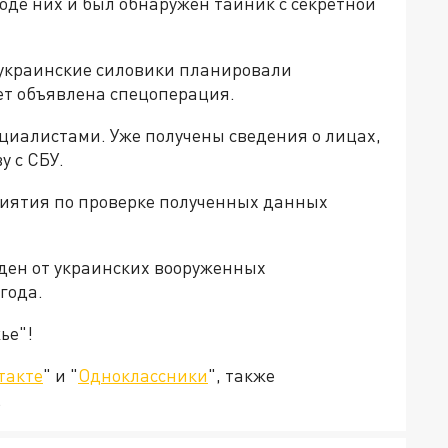
ходе них и был обнаружен тайник с секретной
 украинские силовики планировали
дет объявлена спецоперация.
иалистами. Уже получены сведения о лицах,
у с СБУ.
иятия по проверке полученных данных
ден от украинских вооруженных
года.
ье"!
такте
" и "
Одноклассники
", также
.