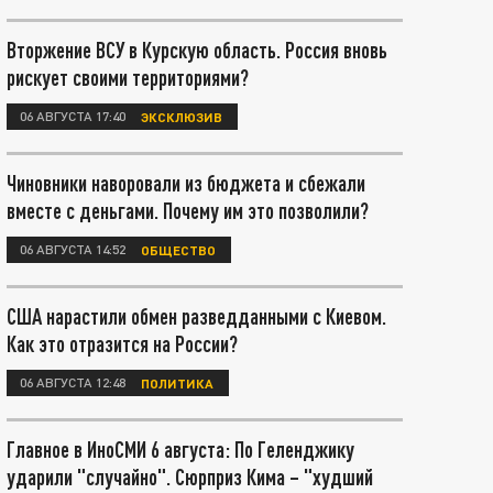
Вторжение ВСУ в Курскую область. Россия вновь
рискует своими территориями?
06 АВГУСТА 17:40
ЭКСКЛЮЗИВ
Чиновники наворовали из бюджета и сбежали
вместе с деньгами. Почему им это позволили?
06 АВГУСТА 14:52
ОБЩЕСТВО
США нарастили обмен разведданными с Киевом.
Как это отразится на России?
06 АВГУСТА 12:48
ПОЛИТИКА
Главное в ИноСМИ 6 августа: По Геленджику
ударили "случайно". Сюрприз Кима – "худший