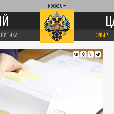
МОСКВА
ИЙ
Ц
АЛИТИКА
ЭФИР