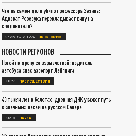
Что на самом деле убило профессора Зезина:
Адвокат Реверука перекладывает вину на
следователя?
07 АВГУСТА 14:24
ЭКСКЛЮЗИВ
НОВОСТИ РЕГИОНОВ
Ногой по дрону со взрывчаткой: водитель
автобуса спас аэропорт Лейпцига
00:27
ПРОИСШЕСТВИЯ
40 тысяч лет в болотах: древняя ДНК укажет путь
к «вечным» лесам на русском Севере
00:15
НАУКА