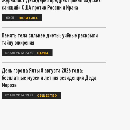
Журналист Десидерио предрёк провал «адских
санкций» США против России и Ирана
00:05
ПОЛИТИКА
Память тела сильнее диеты: учёные раскрыли
тайну ожирения
07 АВГУСТА 23:50
НАУКА
День города Ялты 8 августа 2026 года:
бесплатные музеи и летняя резиденция Деда
Мороза
07 АВГУСТА 23:41
ОБЩЕСТВО