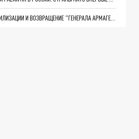
ТРИ ГЛАВНЫХ ИНСАЙДА ОБ СВО. ОТМЕНА МОБИЛИЗАЦИИ И ВОЗВРАЩЕНИЕ "ГЕНЕРАЛА АРМАГЕДДОНА"? ОТЛИЧНЫЕ НОВОСТИ, КОТОРЫЕ ЖДАЛИ ВСЕ