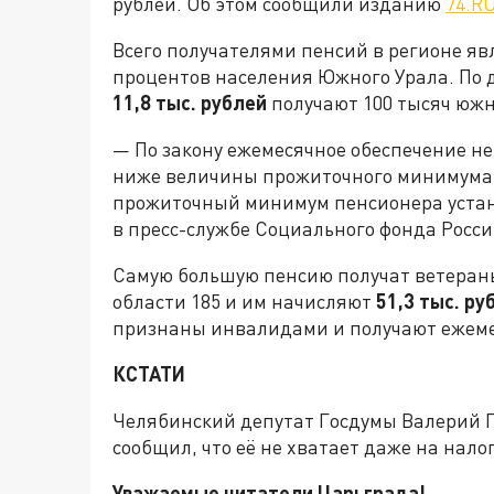
рублей. Об этом сообщили изданию
74.R
Всего получателями пенсий в регионе явл
процентов населения Южного Урала. По
11,8 тыс. рублей
получают 100 тысяч южн
— По закону ежемесячное обеспечение н
ниже величины прожиточного минимума. 
прожиточный минимум пенсионера устано
в пресс-службе Социального фонда Росси
Самую большую пенсию получат ветераны
области 185 и им начисляют
51,3 тыс. ру
признаны инвалидами и получают ежем
КСТАТИ
Челябинский депутат Госдумы Валерий Г
сообщил, что её не хватает даже на нал
Уважаемые читатели Царьграда!