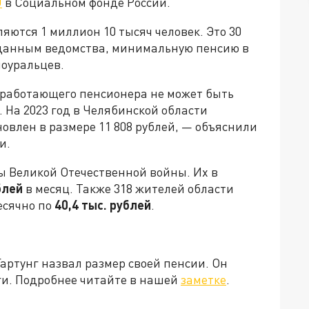
U
в Социальном фонде России.
яются 1 миллион 10 тысяч человек. Это 30
 данным ведомства, минимальную пенсию в
оуральцев.
еработающего пенсионера не может быть
На 2023 год в Челябинской области
влен в размере 11 808 рублей, — объяснили
и.
 Великой Отечественной войны. Их в
блей
в месяц. Также 318 жителей области
есячно по
40,4 тыс. рублей
.
артунг назвал размер своей пенсии. Он
оги. Подробнее читайте в нашей
заметке
.