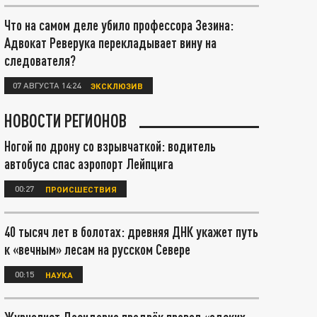
Что на самом деле убило профессора Зезина:
Адвокат Реверука перекладывает вину на
следователя?
07 АВГУСТА 14:24
ЭКСКЛЮЗИВ
НОВОСТИ РЕГИОНОВ
Ногой по дрону со взрывчаткой: водитель
автобуса спас аэропорт Лейпцига
00:27
ПРОИСШЕСТВИЯ
40 тысяч лет в болотах: древняя ДНК укажет путь
к «вечным» лесам на русском Севере
00:15
НАУКА