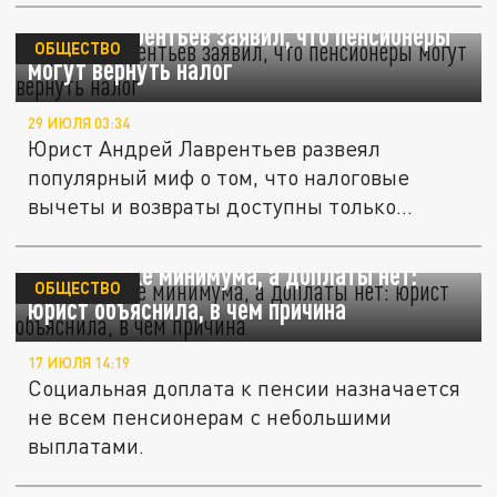
Юрист Лаврентьев заявил, что пенсионеры
ОБЩЕСТВО
могут вернуть налог
29 ИЮЛЯ 03:34
Юрист Андрей Лаврентьев развеял
популярный миф о том, что налоговые
вычеты и возвраты доступны только...
Пенсия ниже минимума, а доплаты нет:
ОБЩЕСТВО
юрист объяснила, в чем причина
17 ИЮЛЯ 14:19
Социальная доплата к пенсии назначается
не всем пенсионерам с небольшими
выплатами.