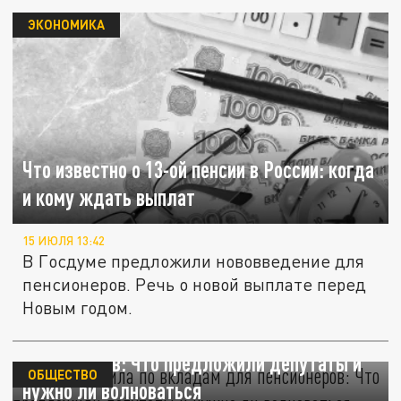
ЭКОНОМИКА
Что известно о 13-ой пенсии в России: когда
и кому ждать выплат
15 ИЮЛЯ 13:42
В Госдуме предложили нововведение для
пенсионеров. Речь о новой выплате перед
Новым годом.
Новые правила по вкладам для
пенсионеров: Что предложили депутаты и
ОБЩЕСТВО
нужно ли волноваться