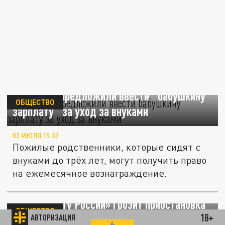
Депутаты предложили ввести "бабушкину
ОБЩЕСТВО
зарплату" за уход за внуками
03 ИЮЛЯ 15:33
Пожилые родственники, которые сидят с
внуками до трёх лет, могут получить право
на ежемесячное вознаграждение.
Эксперт Голубева: получателям пенсий
через «Почту России» грозит приостановка
ОБЩЕСТВО
18+
АВТОРИЗАЦИЯ
выплат