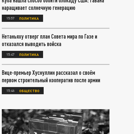
Куба нашла способ обойти блокаду США: Гавана
наращивает солнечную генерацию
15:57
ПОЛИТИКА
Нетаньяху отверг план Совета мира по Газе и
отказался выводить войска
15:47
ПОЛИТИКА
Вице-премьер Хуснуллин рассказал о своём
первом строительный кооператив после армии
15:46
ОБЩЕСТВО