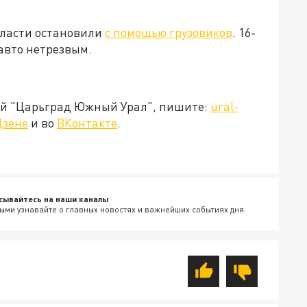
бласти остановили
с помощью грузовиков
. 16-
 авто нетрезвым.
ией "Царьград Южный Урал", пишите:
ural-
Дзене
и во
ВКонтакте
.
сывайтесь на наши каналы
ыми узнавайте о главных новостях и важнейших событиях дня.