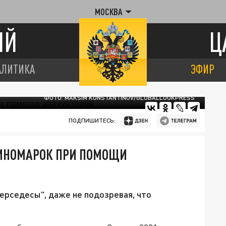
МОСКВА
ИЙ
Ц
АЛИТИКА
ЭФИР
ФОТО: MAKSIM KONSTANTINOV/GLOBALLOOKPRESS
ПОДПИШИТЕСЬ:
 ИНОМАРОК ПРИ ПОМОЩИ
рседесы", даже не подозревая, что