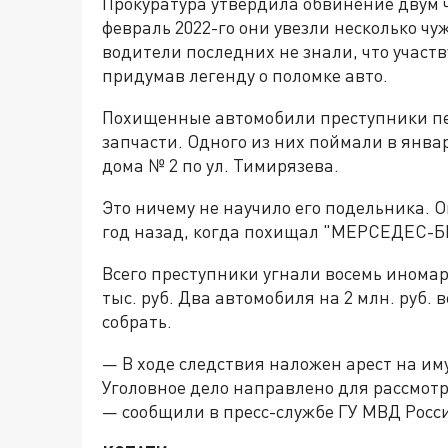
Прокуратура утвердила обвинение двум 
февраль 2022-го они увезли несколько ч
водители последних не знали, что участ
придумав легенду о поломке авто.
Похищенные автомобили преступники пе
запчасти. Одного из них поймали в январ
дома № 2 по ул. Тимирязева.
Это ничему не научило его подельника. 
год назад, когда похищал "МЕРСЕДЕС-Б
Всего преступники угнали восемь иномар
тыс. руб. Два автомобиля на 2 млн. руб.
собрать.
— В ходе следствия наложен арест на им
Уголовное дело направлено для рассмотр
— сообщили в пресс-службе ГУ МВД Росс