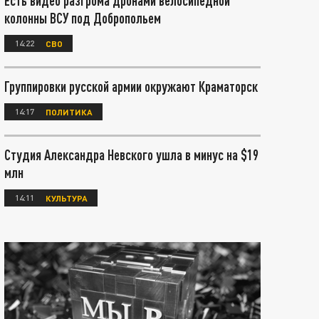
Есть видео разгрома дронами велосипедной
колонны ВСУ под Добропольем
14:22
СВО
Группировки русской армии окружают Краматорск
14:17
ПОЛИТИКА
Студия Александра Невского ушла в минус на $19
млн
14:11
КУЛЬТУРА