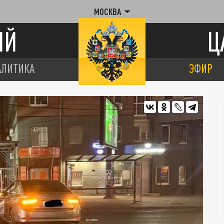
МОСКВА
ИЙ
Ц
АЛИТИКА
ЭФИР