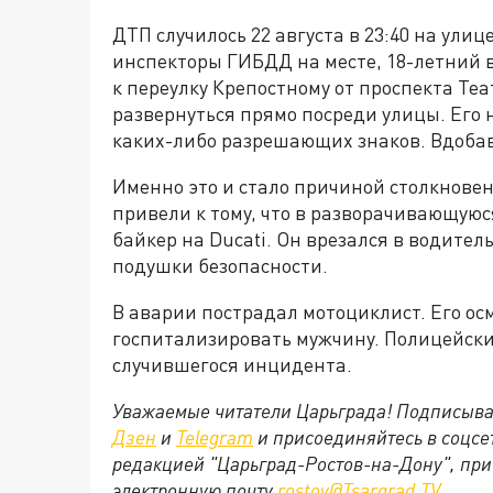
ДТП случилось 22 августа в 23:40 на ули
инспекторы ГИБДД на месте, 18-летний 
к переулку Крепостному от проспекта Теа
развернуться прямо посреди улицы. Его 
каких-либо разрешающих знаков. Вдобаво
Именно это и стало причиной столкнове
привели к тому, что в разворачивающуюс
байкер на Ducati. Он врезался в водител
подушки безопасности.
В аварии пострадал мотоциклист. Его о
госпитализировать мужчину. Полицейски
случившегося инцидента.
Уважаемые читатели Царьграда! Подписыва
Дзен
и
Telegram
и присоединяйтесь в соцс
редакцией "Царьград-Ростов-на-Дону", при
электронную почту
rostov@Tsargrad.ТV
.