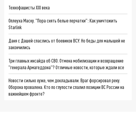
Технофашисты XXI века
Оплеуха Маску. "Пора снять белые перчатки": Как уничтожить
Starlink
Даня с Дашей спаслись от боевиков ВСУ. Но беды для малышей не
закончились
Три главных инсайда об СВО. Отмена мобилизации и возвращение
"генерала Армагеддона"? Отличные новости, которые ждали все
Новости сильно хуже, чем докладывали. Враг форсировал реку.
Оборона провалена. Кто по глупости спалил позиции ВС России на
важнейшем фронте?