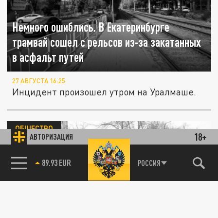
Немного ошиблись. В Екатеринбурге
трамвай сошел с рельсов из-за закатанных
в асфальт путей
27 АВГУСТА 16:25
Инцидент произошел утром на Уралмаше.
ОБЩЕСТВО
18+
АВТОРИЗАЦИЯ
85.64 BRENT
РОССИЯ
Как добраться домой? В Краснодаре из-за
ремонта путей изменили график семи