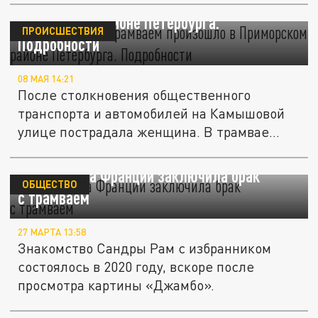
Жёсткое ДТП с трамваем произошло в
Приморском районе Петербурга.
ПРОИСШЕСТВИЯ
Подробности
08 МАЯ 14:21
После столкновения общественного
транспорта и автомобилей на Камышовой
улице пострадала женщина. В трамвае...
Жительница Франции заключила брак
ОБЩЕСТВО
с трамваем
27 МАРТА 13:58
Знакомство Сандры Рам с избранником
состоялось в 2020 году, вскоре после
просмотра картины «Джамбо».