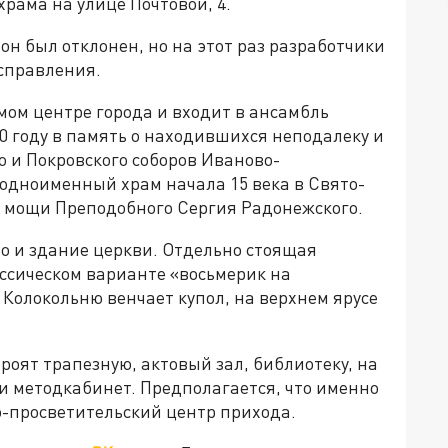
храма на улице Почтовой, 4.
он был отклонен, но на этот раз разработчики
справления.
мом центре города и входит в ансамбль
0 году в память о находившихся неподалеку и
 и Покровского соборов Иваново-
т одноименный храм начала 15 века в Свято-
я мощи Преподобного Сергия Радонежского.
то и здание церкви. Отдельно стоящая
ссическом варианте «восьмерик на
. Колокольню венчает купол, на верхнем ярусе
роят трапезную, актовый зал, библиотеку, на
и методкабинет. Предполагается, что именно
о-просветительский центр прихода.