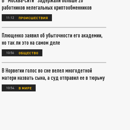
В "Москва-Сити" задержали больше 20
работников нелегальных криптообменников
11:12
ПРОИСШЕСТВИЯ
Плющенко заявил об убыточности его академии,
но так ли это на самом деле
10:56
ОБЩЕСТВО
В Норвегии голос во сне велел многодетной
матери назвать сына, а суд отправил ее в тюрьму
10:54
В МИРЕ