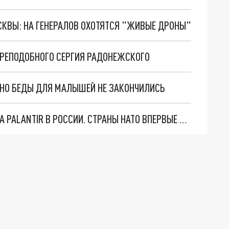
ОСКВЫ: НА ГЕНЕРАЛОВ ОХОТЯТСЯ "ЖИВЫЕ ДРОНЫ"
ПРЕПОДОБНОГО СЕРГИЯ РАДОНЕЖСКОГО
. НО БЕДЫ ДЛЯ МАЛЫШЕЙ НЕ ЗАКОНЧИЛИСЬ
"ОЧЕНЬ ПЛОХИЕ НОВОСТИ": БОЛЬШАЯ ОШИБКА PALANTIR В РОССИИ. СТРАНЫ НАТО ВПЕРВЫЕ ЗА СВО ОСТАНОВИЛИ ПОСТАВКИ ОРУЖИЯ. ВСУ ТЕРЯЮТ ПРИГРАНИЧЬЕ?