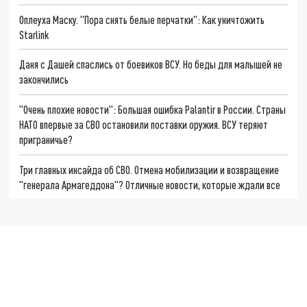
Оплеуха Маску. "Пора снять белые перчатки": Как уничтожить
Starlink
Даня с Дашей спаслись от боевиков ВСУ. Но беды для малышей не
закончились
"Очень плохие новости": Большая ошибка Palantir в России. Страны
НАТО впервые за СВО остановили поставки оружия. ВСУ теряют
приграничье?
Три главных инсайда об СВО. Отмена мобилизации и возвращение
"генерала Армагеддона"? Отличные новости, которые ждали все