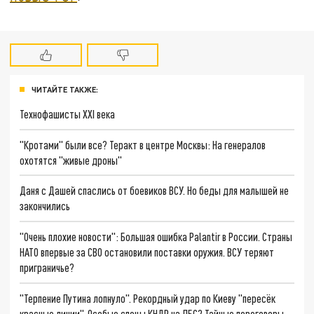
ЧИТАЙТЕ ТАКЖЕ:
Технофашисты XXI века
"Кротами" были все? Теракт в центре Москвы: На генералов
охотятся "живые дроны"
Даня с Дашей спаслись от боевиков ВСУ. Но беды для малышей не
закончились
"Очень плохие новости": Большая ошибка Palantir в России. Страны
НАТО впервые за СВО остановили поставки оружия. ВСУ теряют
приграничье?
"Терпение Путина лопнуло". Рекордный удар по Киеву "пересёк
красные линии". Особые спецы КНДР на ЛБС? Тайные переговоры