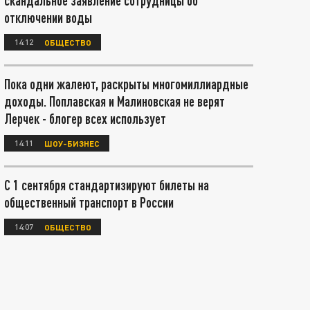
скандальное заявление сотрудницы об
отключении воды
14:12
ОБЩЕСТВО
Пока одни жалеют, раскрыты многомиллиардные
доходы. Поплавская и Малиновская не верят
Лерчек - блогер всех использует
14:11
ШОУ-БИЗНЕС
С 1 сентября стандартизируют билеты на
общественный транспорт в России
14:07
ОБЩЕСТВО