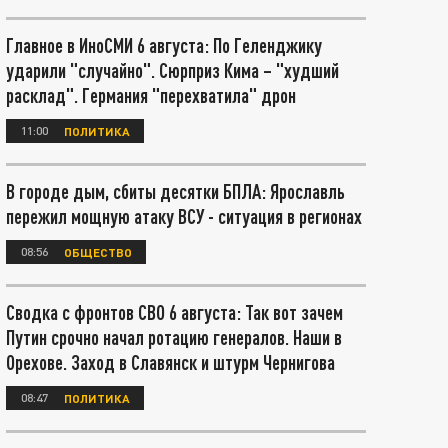
Главное в ИноСМИ 6 августа: По Геленджику
ударили "случайно". Сюрприз Кима – "худший
расклад". Германия "перехватила" дрон
11:00
ПОЛИТИКА
В городе дым, сбиты десятки БПЛА: Ярославль
пережил мощную атаку ВСУ - ситуация в регионах
08:56
ОБЩЕСТВО
Сводка с фронтов СВО 6 августа: Так вот зачем
Путин срочно начал ротацию генералов. Наши в
Орехове. Заход в Славянск и штурм Чернигова
08:47
ПОЛИТИКА