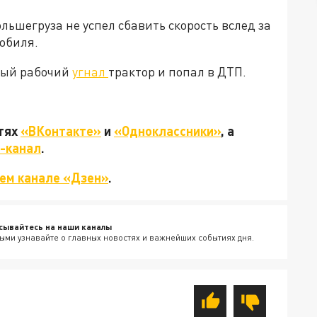
льшегруза не успел сбавить скорость вслед за
мобиля.
ный рабочий
угнал
трактор и попал в ДТП.
етях
«ВКонтакте»
и
«Одноклассники»
, а
-канал
.
ем канале «Дзен»
.
сывайтесь на наши каналы
ыми узнавайте о главных новостях и важнейших событиях дня.