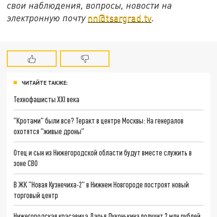
свои наблюдения, вопросы, новости на
электронную почту
nn@tsargrad.tv
.
ЧИТАЙТЕ ТАКЖЕ:
Технофашисты XXI века
"Кротами" были все? Теракт в центре Москвы: На генералов
охотятся "живые дроны"
Отец и сын из Нижегородской области будут вместе служить в
зоне СВО
В ЖК "Новая Кузнечиха-2" в Нижнем Новгороде построят новый
торговый центр
Нижегородская красавица Дарья Луконькина получит 2 млн рублей