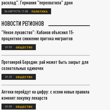
расклад". Германия "перехватила" дрон
06 АВГУСТА 11:00
ПОЛИТИКА
НОВОСТИ РЕГИОНОВ
"Некое лукавство": Кабанов объяснил 15-
процентное снижение притока мигрантов
01:53
ОБЩЕСТВО
Протоиерей Бородин: рай может быть закрыт для
сознательных одиночек
01:23
ОБЩЕСТВО
Аптеки перейдут на цифру: с осени новые правила
изменят покупку лекарств
01:09
ОБЩЕСТВО