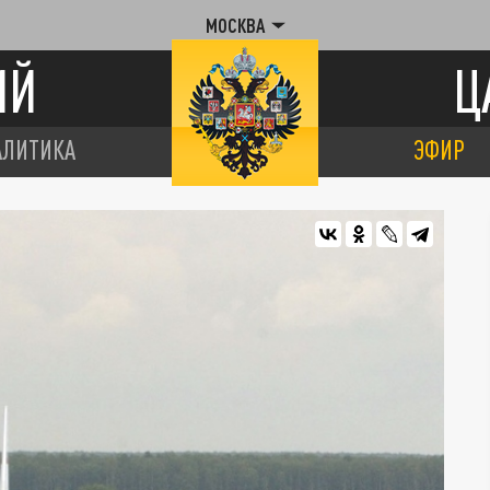
МОСКВА
ИЙ
Ц
АЛИТИКА
ЭФИР