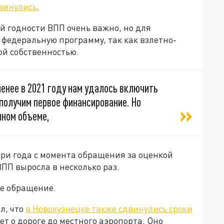
винулись
.
й годности ВПП очень важно, но для
 федеральную программу, так как взлетно-
й собственностью.
менее в 2021 году нам удалось включить
 получим первое финансирование. Но
лном объеме,
три года с момента обращения за оценкой
ПП выросла в несколько раз.
ое обращение.
л, что
в Новокузнецке также сдвинулись сроки
дет о дороге до местного аэропорта. Оно