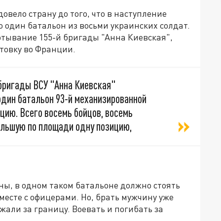
овело страну до того, что в наступление
 один батальон из восьми украинских солдат.
тывание 155-й бригады "Анна Киевская",
товку во Франции.
 бригады ВСУ "Анна Киевская"
один батальон 93-й механизированной
цию. Всего восемь бойцов, восемь
ольшую по площади одну позицию,
ы, в одном таком батальоне должно стоять
месте с офицерами. Но, брать мужчину уже
жали за границу. Воевать и погибать за