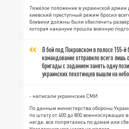
Тяжёлое положение в украинской армии д
киевский преступный режим бросил всего
Боевики должны были обеспечить развёр
которая накануне прошла военную подго
В бой под Покровском в полосе 155-й
командование отправило всего лишь 
бригады с заданием занять одну пози
украинских пехотинцев вышли на неб
- написали украинские СМИ.
По данным министерства обороны Украин
по штату от 400 до 800 военнослужащих в
негде, все попрятались по домам или сбе
Незалежную уже никто не желает.