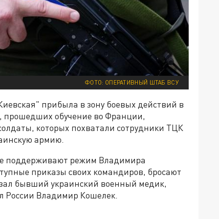
ФОТО: ОПЕРАТИВНЫЙ ШТАБ ВСУ
 Киевская" прибыла в зону боевых действий в
х, прошедших обучение во Франции,
 солдаты, которых похватали сотрудники ТЦК
раинскую армию.
 не поддерживают режим Владимира
ступные приказы своих командиров, бросают
казал бывший украинский военный медик,
л России Владимир Кошелек.