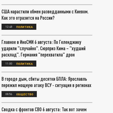
США нарастили обмен разведданными с Киевом.
Как это отразится на России?
12:48
ПОЛИТИКА
Главное в ИноСМИ 6 августа: По Геленджику
ударили "случайно". Сюрприз Кима – "худший
расклад". Германия "перехватила" дрон
11:00
ПОЛИТИКА
В городе дым, сбиты десятки БПЛА: Ярославль
пережил мощную атаку ВСУ - ситуация в регионах
08:56
ОБЩЕСТВО
Сводка с фронтов СВО 6 августа: Так вот зачем