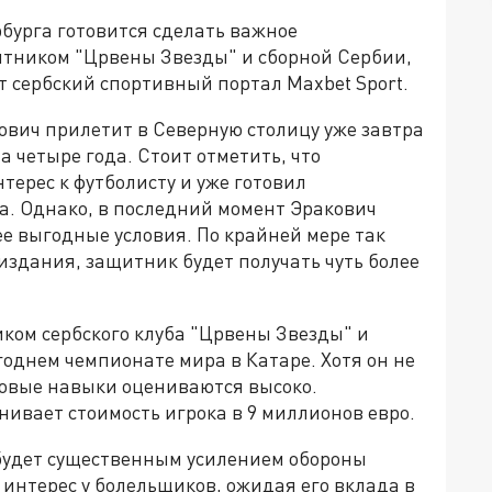
бурга готовится сделать важное
итником "Црвены Звезды" и сборной Сербии,
 сербский спортивный портал Maxbet Sport.
ович прилетит в Северную столицу уже завтра
 четыре года. Стоит отметить, что
терес к футболисту и уже готовил
а. Однако, в последний момент Эракович
е выгодные условия. По крайней мере так
здания, защитник будет получать чуть более
ком сербского клуба "Црвены Звезды" и
однем чемпионате мира в Катаре. Хотя он не
ровые навыки оцениваются высоко.
ивает стоимость игрока в 9 миллионов евро.
будет существенным усилением обороны
 интерес у болельщиков, ожидая его вклада в