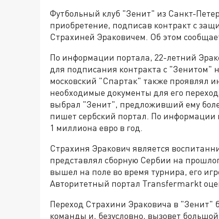
Футбольный клуб "Зенит" из Санкт-Петер
приобретение, подписав контракт с защ
Страхиней Эраковичем. Об этом сообщает
По информации портала, 22-летний Эрак
для подписания контракта с "Зенитом" на
московский "Спартак" также проявлял ин
необходимые документы для его переход
выбрал "Зенит", предложивший ему боле
пишет сербский портал. По информации и
1 миллиона евро в год.
Страхиня Эракович является воспитанни
представлял сборную Сербии на прошлог
вышел на поле во время турнира, его иг
Авторитетный портал Transfermarkt оцен
Переход Страхини Эраковича в "Зенит" 
команды и, безусловно, вызовет большой