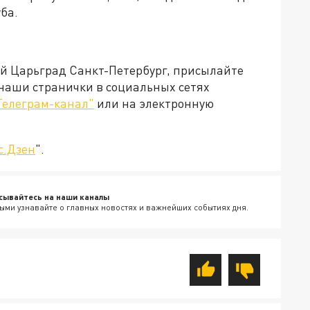
ба.
ей Царьград Санкт-Петербург, присылайте
 наши странички в социальных сетях
Телеграм-канал"
или на электронную
с.Дзен
".
сывайтесь на наши каналы
ыми узнавайте о главных новостях и важнейших событиях дня.