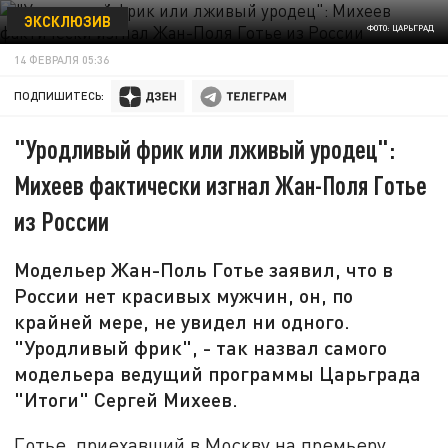
ЭКСКЛЮЗИВ
ФОТО: ЦАРЬГРАД
14 ФЕВРАЛЯ 05:36
ПОДПИШИТЕСЬ:
"Уродливый фрик или лживый уродец":
Михеев фактически изгнал Жан-Поля Готье
из России
Модельер Жан-Поль Готье заявил, что в
России нет красивых мужчин, он, по
крайней мере, не увидел ни одного.
"Уродливый фрик", - так назвал самого
модельера ведущий программы Царьграда
"Итоги" Сергей Михеев.
Готье, приехавший в Москву на премьеру