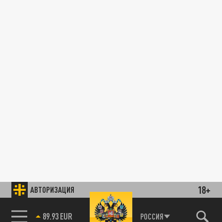
18+
АВТОРИЗАЦИЯ
89.93 EUR
РОССИЯ