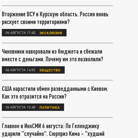
Вторжение ВСУ в Курскую область. Россия вновь
рискует своими территориями?
06 АВГУСТА 17:40
ЭКСКЛЮЗИВ
Чиновники наворовали из бюджета и сбежали
вместе с деньгами. Почему им это позволили?
06 АВГУСТА 14:52
ОБЩЕСТВО
США нарастили обмен разведданными с Киевом.
Как это отразится на России?
06 АВГУСТА 12:48
ПОЛИТИКА
Главное в ИноСМИ 6 августа: По Геленджику
ударили "случайно". Сюрприз Кима – "худший