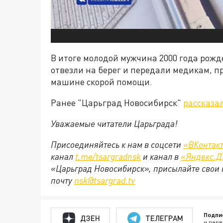
В итоге молодой мужчина 2000 года рожд
отвезли на берег и передали медикам, п
машине скорой помощи.
Ранее "Царьград Новосибирск"
рассказа
Уважаемые читатели Царьграда!
Присоединяйтесь к нам в соцсети
«ВКонтак
канал
t.me/tsargradnsk
и канал в
«Яндекс.Д
«Царьград Новосибирск», присылайте свои 
почту
nsk@tsargrad.tv
Подпи
ДЗЕН
ТЕЛЕГРАМ
и перв