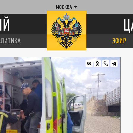
МОСКВА
ИЙ
Ц
АЛИТИКА
ЭФИР