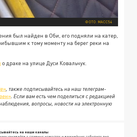
ФОТО: МАСС54
ения был найден в Оби, его подняли на катер,
рибывшим к тому моменту на берег реки на
л
о драке на улице Дуси Ковальчук.
те»
, также подписывайтесь на наш телеграм-
зен»
. Если вам есть чем поделиться с редакцией
наблюдения, вопросы, новости на электронную
сывайтесь на наши каналы
ыми узнавайте о главных новостях и важнейших событиях дня.