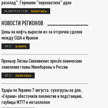
расклад". Германия "перехватила" дрон
06 АВГУСТА 11:00
ПОЛИТИКА
НОВОСТИ РЕГИОНОВ
Цены на нефть выросли из-за отсрочки сделки
между США и Ираном
07:11
В МИРЕ
Премьер Литвы Синкявичюс пресёк панические
заявления главы Минобороны о России
07:11
ПОЛИТИКА
Удары по Украине 7 августа: сухогрузы на дне,
«Герани» обесточили локомотив и подстанцию,
гаубицы М777 в металлолом