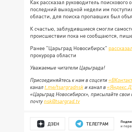
Как рассказал руководитель поискового 
последний выходной недели им поступи
области, для поиска пропавших был объ
К счастью, заблудившиеся смогли самост
происшествии пока не сообщаются, пиш
Ранее "Царьград Новосибирск"
рассказа
прокурора области
Уважаемые читатели Царьграда!
Присоединяйтесь к нам в соцсети
«ВКонтак
канал
t.me/tsargradnsk
и канал в
«Яндекс.Д
«Царьград Новосибирск», присылайте свои 
почту
nsk@tsargrad.tv
Подпи
ДЗЕН
ТЕЛЕГРАМ
и перв