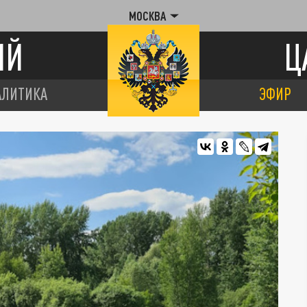
МОСКВА
ИЙ
Ц
АЛИТИКА
ЭФИР