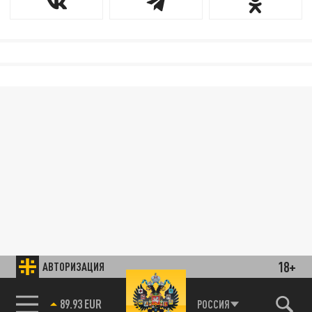
18+
АВТОРИЗАЦИЯ
89.93 EUR
РОССИЯ