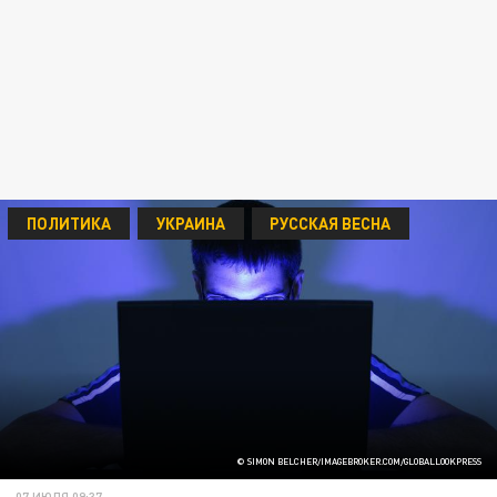
ПОЛИТИКА
УКРАИНА
РУССКАЯ ВЕСНА
© SIMON BELCHER/IMAGEBROKER.COM/GLOBALLOOKPRESS
07 ИЮЛЯ 09:37