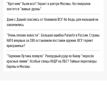
"Кротами" были все? Теракт в центре Москвы: На генералов
охотятся "живые дроны"
Даня с Дашей спаслись от боевиков ВСУ. Но беды для малышей не
закончились
"Очень плохие новости": Большая ошибка Palantir в России. Страны
НАТО впервые за СВО остановили поставки оружия. ВСУ теряют
приграничье?
"Терпение Путина лопнуло". Рекордный удар по Киеву "пересёк
красные линии". Особые спецы КНДР на ЛБС? Тайные переговоры
Европы и Москвы