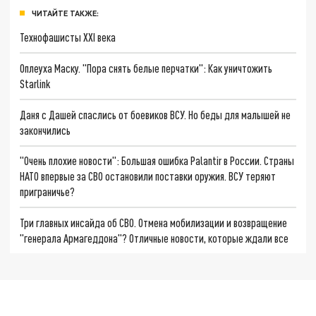
ЧИТАЙТЕ ТАКЖЕ:
Технофашисты XXI века
Оплеуха Маску. "Пора снять белые перчатки": Как уничтожить
Starlink
Даня с Дашей спаслись от боевиков ВСУ. Но беды для малышей не
закончились
"Очень плохие новости": Большая ошибка Palantir в России. Страны
НАТО впервые за СВО остановили поставки оружия. ВСУ теряют
приграничье?
Три главных инсайда об СВО. Отмена мобилизации и возвращение
"генерала Армагеддона"? Отличные новости, которые ждали все