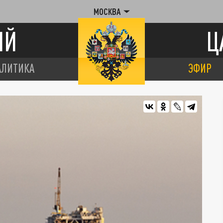
МОСКВА
ИЙ
Ц
АЛИТИКА
ЭФИР