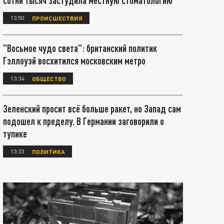
сотни тысяч застудила местную стоматологию
13:50
ПРОИСШЕСТВИЯ
"Восьмое чудо света": британский политик
Гэллоуэй восхитился московским метро
13:34
ОБЩЕСТВО
Зеленский просит всё больше ракет, но Запад сам
подошел к пределу. В Германии заговорили о
тупике
13:33
ПОЛИТИКА