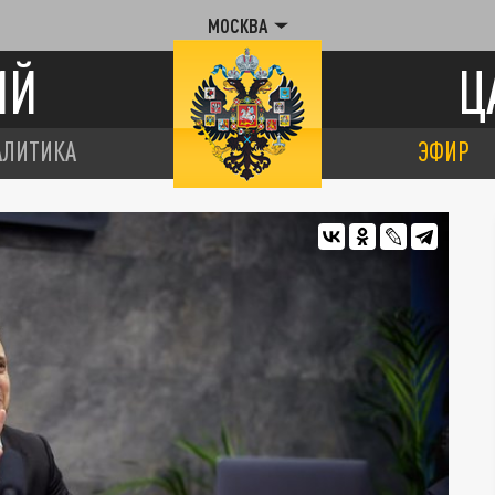
МОСКВА
ИЙ
Ц
АЛИТИКА
ЭФИР