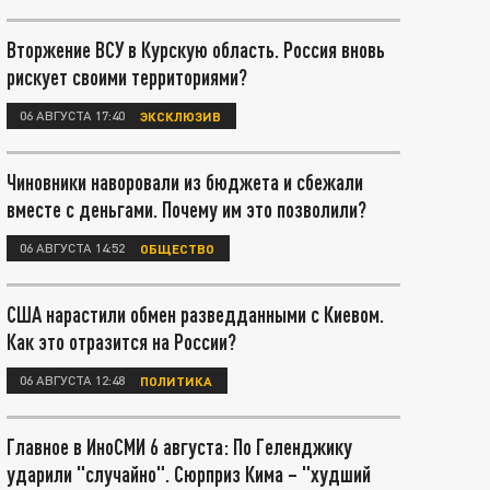
Вторжение ВСУ в Курскую область. Россия вновь
рискует своими территориями?
06 АВГУСТА 17:40
ЭКСКЛЮЗИВ
Чиновники наворовали из бюджета и сбежали
вместе с деньгами. Почему им это позволили?
06 АВГУСТА 14:52
ОБЩЕСТВО
США нарастили обмен разведданными с Киевом.
Как это отразится на России?
06 АВГУСТА 12:48
ПОЛИТИКА
Главное в ИноСМИ 6 августа: По Геленджику
ударили "случайно". Сюрприз Кима – "худший