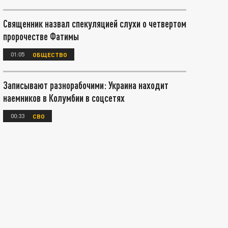
Священник назвал спекуляцией слухи о четвертом
пророчестве Фатимы
01:05
ОБЩЕСТВО
Записывают разнорабочими: Украина находит
наемников в Колумбии в соцсетях
00:33
СВО