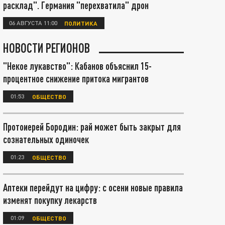
расклад". Германия "перехватила" дрон
06 АВГУСТА 11:00
ПОЛИТИКА
НОВОСТИ РЕГИОНОВ
"Некое лукавство": Кабанов объяснил 15-
процентное снижение притока мигрантов
01:53
ОБЩЕСТВО
Протоиерей Бородин: рай может быть закрыт для
сознательных одиночек
01:23
ОБЩЕСТВО
Аптеки перейдут на цифру: с осени новые правила
изменят покупку лекарств
01:09
ОБЩЕСТВО