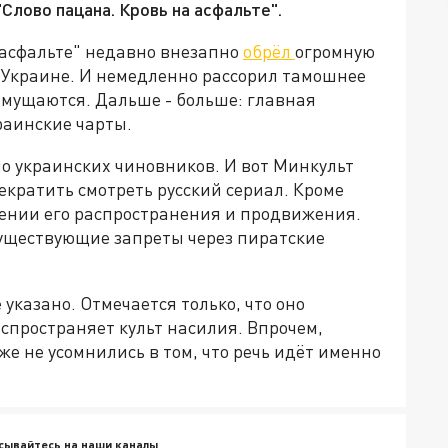
"Слово пацана. Кровь на асфальте".
 асфальте" недавно внезапно
обрёл
огромную
на Украине. И немедленно рассорил тамошнее
озмущаются. Дальше - больше: главная
раинские чарты.
ило украинских чиновников. И вот Минкульт
екратить смотреть русский сериал. Кроме
ении его распространения и продвижения.
существующие запреты через пиратские
 указано. Отмечается только, что оно
спространяет культ насилия. Впрочем,
е не усомнились в том, что речь идёт именно
сывайтесь на наши каналы