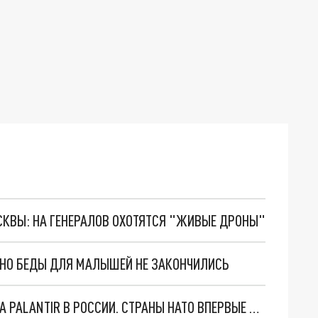
ОСКВЫ: НА ГЕНЕРАЛОВ ОХОТЯТСЯ "ЖИВЫЕ ДРОНЫ"
. НО БЕДЫ ДЛЯ МАЛЫШЕЙ НЕ ЗАКОНЧИЛИСЬ
"ОЧЕНЬ ПЛОХИЕ НОВОСТИ": БОЛЬШАЯ ОШИБКА PALANTIR В РОССИИ. СТРАНЫ НАТО ВПЕРВЫЕ ЗА СВО ОСТАНОВИЛИ ПОСТАВКИ ОРУЖИЯ. ВСУ ТЕРЯЮТ ПРИГРАНИЧЬЕ?