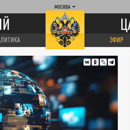
МОСКВА
ИЙ
Ц
АЛИТИКА
ЭФИР