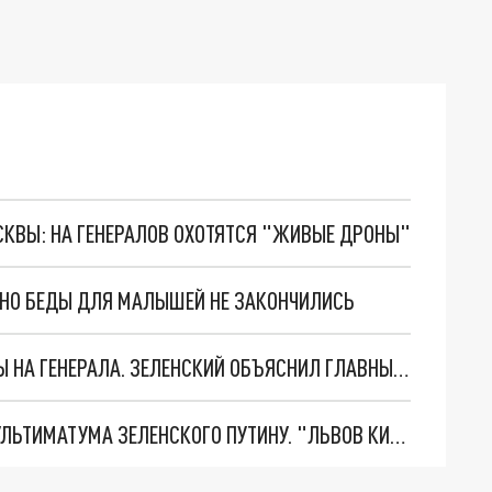
ОСКВЫ: НА ГЕНЕРАЛОВ ОХОТЯТСЯ "ЖИВЫЕ ДРОНЫ"
. НО БЕДЫ ДЛЯ МАЛЫШЕЙ НЕ ЗАКОНЧИЛИСЬ
"МЫ ВАС ЗАСТАВИМ": ЖУТКИЕ ДЕТАЛИ ОХОТЫ НА ГЕНЕРАЛА. ЗЕЛЕНСКИЙ ОБЪЯСНИЛ ГЛАВНЫЙ СМЫСЛ ТЕРАКТА В ЦЕНТРЕ МОСКВЫ
НОВОЕ МАСШТАБНЕЙШЕЕ НАСТУПЛЕНИЕ. ТРИ УЛЬТИМАТУМА ЗЕЛЕНСКОГО ПУТИНУ. "ЛЬВОВ КИМА" ПОСТАВЯТ НА ПВО? ГЛОБАЛЬНЫЙ ПРОРЫВ ПОД ЗАПОРОЖЬЕМ