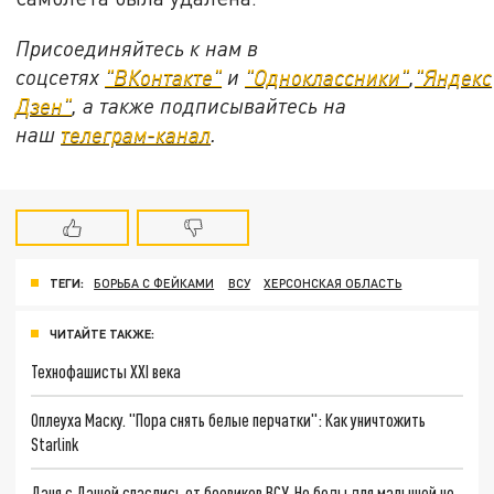
Присоединяйтесь к нам в
соцсетях
"ВКонтакте"
и
"Одноклассники"
,
"Яндекс
Дзен"
, а также подписывайтесь на
наш
телеграм-канал
.
ТЕГИ:
БОРЬБА С ФЕЙКАМИ
ВСУ
ХЕРСОНСКАЯ ОБЛАСТЬ
ЧИТАЙТЕ ТАКЖЕ:
Технофашисты XXI века
Оплеуха Маску. "Пора снять белые перчатки": Как уничтожить
Starlink
Даня с Дашей спаслись от боевиков ВСУ. Но беды для малышей не