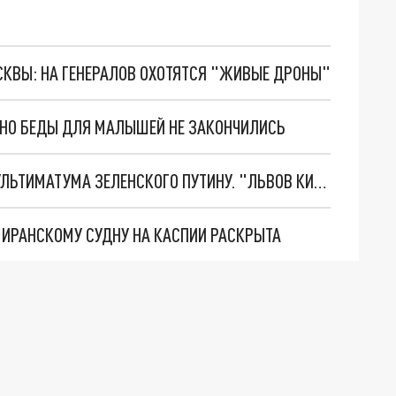
ОСКВЫ: НА ГЕНЕРАЛОВ ОХОТЯТСЯ "ЖИВЫЕ ДРОНЫ"
. НО БЕДЫ ДЛЯ МАЛЫШЕЙ НЕ ЗАКОНЧИЛИСЬ
НОВОЕ МАСШТАБНЕЙШЕЕ НАСТУПЛЕНИЕ. ТРИ УЛЬТИМАТУМА ЗЕЛЕНСКОГО ПУТИНУ. "ЛЬВОВ КИМА" ПОСТАВЯТ НА ПВО? ГЛОБАЛЬНЫЙ ПРОРЫВ ПОД ЗАПОРОЖЬЕМ
О ИРАНСКОМУ СУДНУ НА КАСПИИ РАСКРЫТА