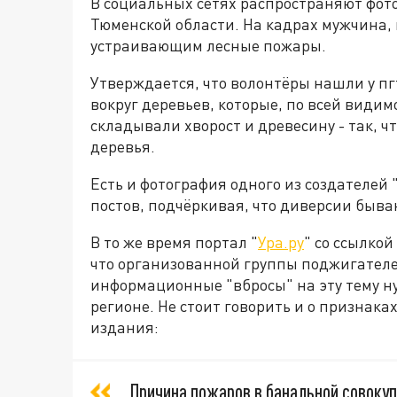
В социальных сетях распространяют фото 
Тюменской области. На кадрах мужчина,
устраивающим лесные пожары.
Утверждается, что волонтёры нашли у п
вокруг деревьев, которые, по всей видим
складывали хворост и древесину - так, ч
деревья.
Есть и фотография одного из создателей
постов, подчёркивая, что диверсии быва
В то же время портал "
Ура.ру
" со ссылкой
что организованной группы поджигателей
информационные "вбросы" на эту тему н
регионе. Не стоит говорить и о признака
издания:
Причина пожаров в банальной совоку