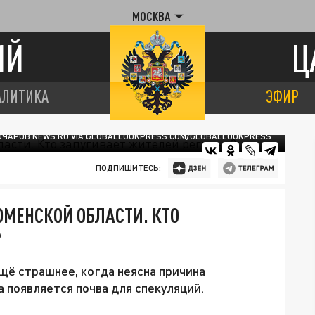
МОСКВА
ИЙ
Ц
АЛИТИКА
ЭФИР
ОЧАРОВ NEWS.RU VIA GLOBALLOOKPRESS.COM/GLOBALLOOKPRESS
ПОДПИШИТЕСЬ:
МЕНСКОЙ ОБЛАСТИ. КТО
?
щё страшнее, когда неясна причина
 появляется почва для спекуляций.