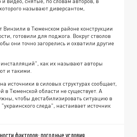
и видео, снятые, по словам авторов, в
 которого называют диверсантом,
гт Винзили в Тюменском районе конструкции
ости, готовили для поджога. Вокруг стволов
тобы они точно загорелись и охватили другие
 "инсталляций", как их называют авторы
ют и такими.
 на источники в силовых структурах сообщает,
 в Тюменской области не существует. А
ужны, чтобы дестабилизировать ситуацию в
х "украинского следа", настаивает источник
пности факторов: погодные условия