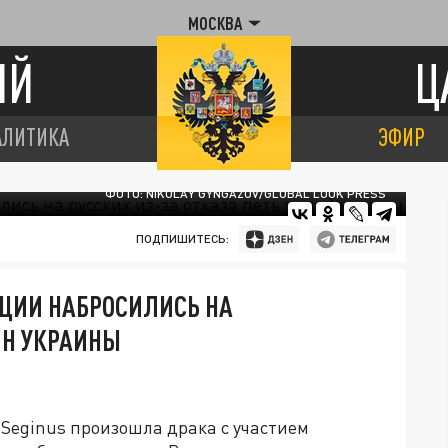
МОСКВА
ИЙ
Ц
АЛИТИКА
ЭФИР
ФОТО: NIKOLAY GYNGAZOV/GLOBAL LOOK PRESS
ПОДПИШИТЕСЬ:
РЦИИ НАБРОСИЛИСЬ НА
МН УКРАИНЫ
 Seginus произошла драка с участием