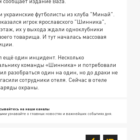
м сообщает издание Baza.
и украинские футболисты из клуба "Минай".
 оказался игрок ярославского "Шинника",
 этаж, их у выхода ждали одноклубники
своего товарища. И тут началась массовая
иции.
л ещё один инцидент. Несколько
альнику команды «Шинника» и потребовали
ил разобраться один на один, но до драки не
гасили сотрудники отеля. Сейчас в отеле
наряды охраны.
сывайтесь на наши каналы
ыми узнавайте о главных новостях и важнейших событиях дня.