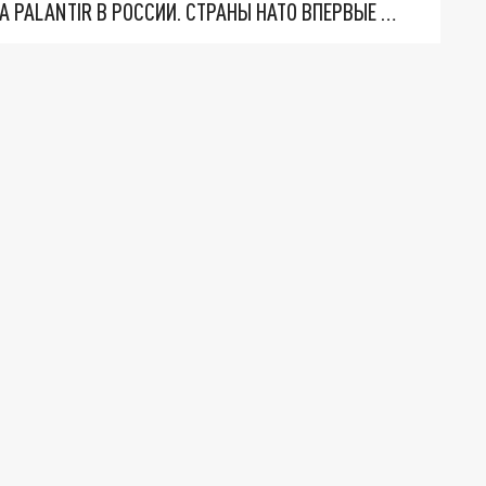
"ОЧЕНЬ ПЛОХИЕ НОВОСТИ": БОЛЬШАЯ ОШИБКА PALANTIR В РОССИИ. СТРАНЫ НАТО ВПЕРВЫЕ ЗА СВО ОСТАНОВИЛИ ПОСТАВКИ ОРУЖИЯ. ВСУ ТЕРЯЮТ ПРИГРАНИЧЬЕ?