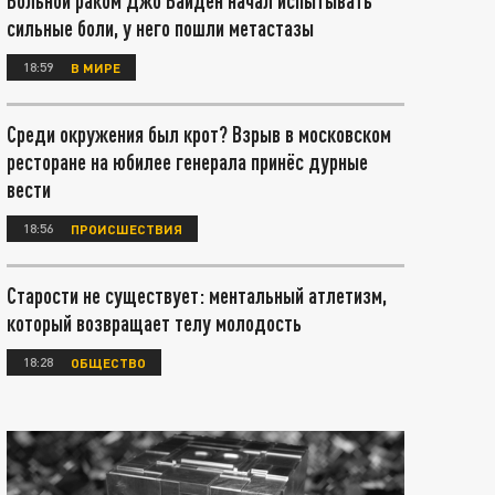
Больной раком Джо Байден начал испытывать
сильные боли, у него пошли метастазы
18:59
В МИРЕ
Среди окружения был крот? Взрыв в московском
ресторане на юбилее генерала принёс дурные
вести
18:56
ПРОИСШЕСТВИЯ
Старости не существует: ментальный атлетизм,
который возвращает телу молодость
18:28
ОБЩЕСТВО