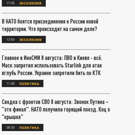
17:05
ЭКСКЛЮЗИВ
В НАТО боятся присоединения к России новой
территории. Что происходит на самом деле?
13:56
ЭКСКЛЮЗИВ
Главное в ИноСМИ 8 августа: ПВО в Киеве - всё.
Маск запретил использовать Starlink для атак
вглубь России. Украине запретили бить по КТК
11:00
ПОЛИТИКА
Сводка с фронтов СВО 8 августа: Звонок Путина –
"это финал". НАТО получила горящий поезд. Коц о
"крышке"
08:30
ПОЛИТИКА