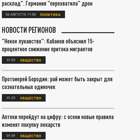
расклад". Германия "перехватила" дрон
06 АВГУСТА 11:00
ПОЛИТИКА
НОВОСТИ РЕГИОНОВ
"Некое лукавство": Кабанов объяснил 15-
процентное снижение притока мигрантов
01:53
ОБЩЕСТВО
Протоиерей Бородин: рай может быть закрыт для
сознательных одиночек
01:23
ОБЩЕСТВО
Аптеки перейдут на цифру: с осени новые правила
изменят покупку лекарств
01:09
ОБЩЕСТВО