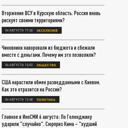
Вторжение ВСУ в Курскую область. Россия вновь
рискует своими территориями?
06 АВГУСТА 17:40
ЭКСКЛЮЗИВ
Чиновники наворовали из бюджета и сбежали
вместе с деньгами. Почему им это позволили?
06 АВГУСТА 14:52
ОБЩЕСТВО
США нарастили обмен разведданными с Киевом.
Как это отразится на России?
06 АВГУСТА 12:48
ПОЛИТИКА
Главное в ИноСМИ 6 августа: По Геленджику
ударили "случайно". Сюрприз Кима – "худший