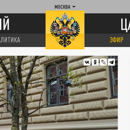
МОСКВА
ИЙ
Ц
АЛИТИКА
ЭФИР