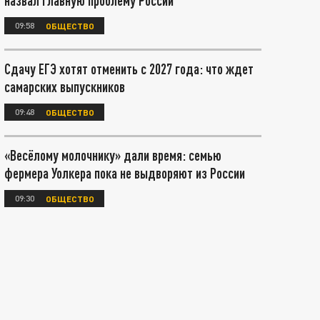
назвал главную проблему России
09:58
ОБЩЕСТВО
Сдачу ЕГЭ хотят отменить с 2027 года: что ждет
самарских выпускников
09:48
ОБЩЕСТВО
«Весёлому молочнику» дали время: семью
фермера Уолкера пока не выдворяют из России
09:30
ОБЩЕСТВО