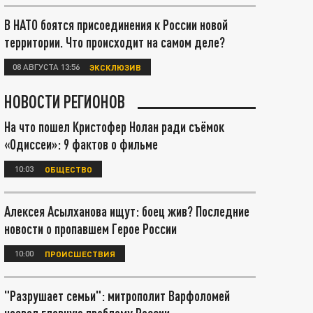
В НАТО боятся присоединения к России новой
территории. Что происходит на самом деле?
08 АВГУСТА 13:56
ЭКСКЛЮЗИВ
НОВОСТИ РЕГИОНОВ
На что пошел Кристофер Нолан ради съёмок
«Одиссеи»: 9 фактов о фильме
10:03
ОБЩЕСТВО
Алексея Асылханова ищут: боец жив? Последние
новости о пропавшем Герое России
10:00
ПРОИСШЕСТВИЯ
"Разрушает семьи": митрополит Варфоломей