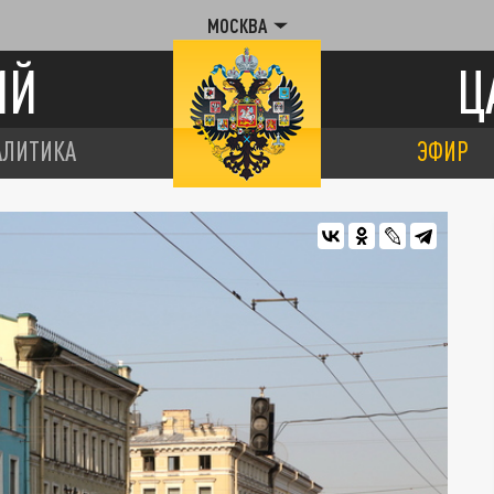
МОСКВА
ИЙ
Ц
АЛИТИКА
ЭФИР