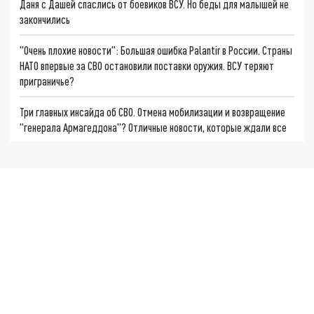
Даня с Дашей спаслись от боевиков ВСУ. Но беды для малышей не
закончились
"Очень плохие новости": Большая ошибка Palantir в России. Страны
НАТО впервые за СВО остановили поставки оружия. ВСУ теряют
приграничье?
Три главных инсайда об СВО. Отмена мобилизации и возвращение
"генерала Армагеддона"? Отличные новости, которые ждали все