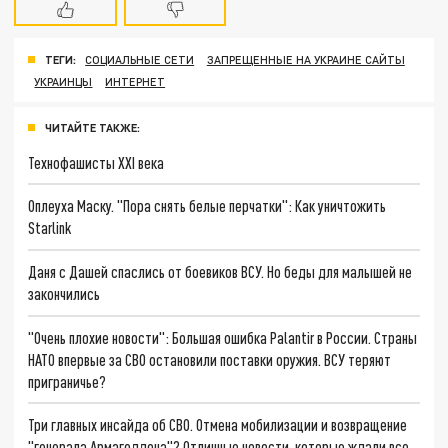
ТЕГИ:
СОЦИАЛЬНЫЕ СЕТИ
ЗАПРЕЩЕННЫЕ НА УКРАИНЕ САЙТЫ
УКРАИНЦЫ
ИНТЕРНЕТ
ЧИТАЙТЕ ТАКЖЕ:
Технофашисты XXI века
Оплеуха Маску. "Пора снять белые перчатки": Как уничтожить
Starlink
Даня с Дашей спаслись от боевиков ВСУ. Но беды для малышей не
закончились
"Очень плохие новости": Большая ошибка Palantir в России. Страны
НАТО впервые за СВО остановили поставки оружия. ВСУ теряют
приграничье?
Три главных инсайда об СВО. Отмена мобилизации и возвращение
"генерала Армагеддона"? Отличные новости, которые ждали все