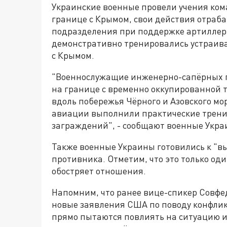
Украинские военные провели учения ко
границе с Крымом, свои действия отра
подразделения при поддержке артиллер
демонстративно тренировались устраив
с Крымом.
"Военнослужащие инженерно-сапёрных п
на границе с временно оккупированной
вдоль побережья Чёрного и Азовского м
авиации выполнили практические трени
заграждений", - сообщают военные Укра
Также военные Украины готовились к "в
противника. Отметим, что это только од
обостряет отношения.
Напомним, что ранее вице-спикер Совф
новые заявления США по поводу конфликт
прямо пытаются повлиять на ситуацию и 