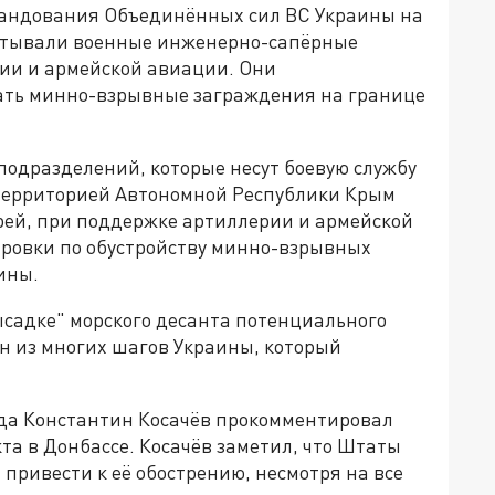
мандования Объединённых сил ВС Украины на
батывали военные инженерно-сапёрные
ии и армейской авиации. Они
ать минно-взрывные заграждения на границе
одразделений, которые несут боевую службу
 территорией Автономной Республики Крым
орей, при поддержке артиллерии и армейской
ровки по обустройству минно-взрывных
ины.
ысадке" морского десанта потенциального
ин из многих шагов Украины, который
еда Константин Косачёв прокомментировал
а в Донбассе. Косачёв заметил, что Штаты
привести к её обострению, несмотря на все