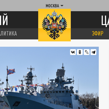
МОСКВА
ИЙ
Ц
АЛИТИКА
ЭФИР