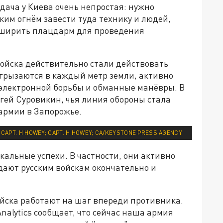
ача у Киева очень непростая: нужно
им огнём завести туда технику и людей,
асширить плацдарм для проведения
войска действительно стали действовать
вгрызаются в каждый метр земли, активно
электронной борьбы и обманные манёвры. В
гей Суровикин, чья линия обороны стала
армии в Запорожье.
 CAPT. H HOWEY; CAPT. H HOWEY; CA/KEYSTONE PRESS AGENCY
окальные успехи. В частности, они активно
 дают русским войскам окончательно и
войска работают на шаг впереди противника.
nalytics сообщает, что сейчас наша армия