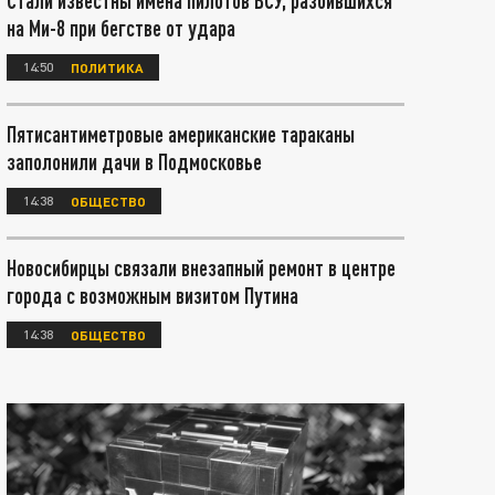
Стали известны имена пилотов ВСУ, разбившихся
на Ми-8 при бегстве от удара
14:50
ПОЛИТИКА
Пятисантиметровые американские тараканы
заполонили дачи в Подмосковье
14:38
ОБЩЕСТВО
Новосибирцы связали внезапный ремонт в центре
города с возможным визитом Путина
14:38
ОБЩЕСТВО