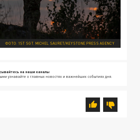
ФОТО: 1ST SGT. MICHEL SAURET/KEYSTONE PRESS AGENCY
сывайтесь на наши каналы
ыми узнавайте о главных новостях и важнейших событиях дня.