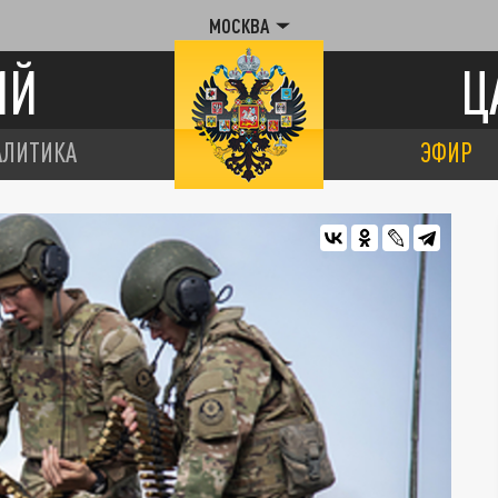
МОСКВА
ИЙ
Ц
АЛИТИКА
ЭФИР