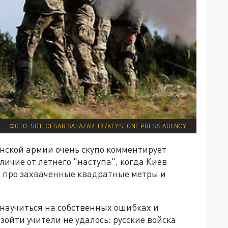
ФОТО: SGT. CESAR SALAZAR JR./KEYSTONE PRESS AGENCY
нской армии очень скупо комментирует
ичие от летнего "наступа", когда Киев
 про захваченные квадратные метры и
 научиться на собственных ошибках и
зойти учители не удалось: русские войска