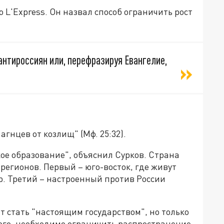
L'Express. Он назвал способ ограничить рост
антироссиян или, перефразируя Евангелие,
агнцев от козлищ" (Мф. 25:32).
кое образование", объяснил Сурков. Страна
 регионов. Первый – юго-восток, где живут
р. Третий – настроенный против России
 стать "настоящим государством", но только
ого, необходимо ограничить распространение