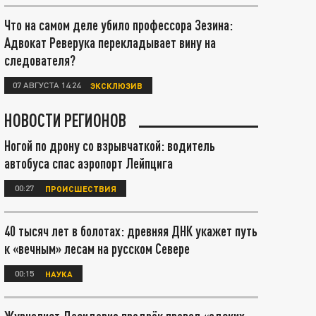
Что на самом деле убило профессора Зезина:
Адвокат Реверука перекладывает вину на
следователя?
07 АВГУСТА 14:24
ЭКСКЛЮЗИВ
НОВОСТИ РЕГИОНОВ
Ногой по дрону со взрывчаткой: водитель
автобуса спас аэропорт Лейпцига
00:27
ПРОИСШЕСТВИЯ
40 тысяч лет в болотах: древняя ДНК укажет путь
к «вечным» лесам на русском Севере
00:15
НАУКА