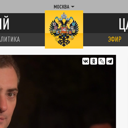
МОСКВА
ИЙ
Ц
АЛИТИКА
ЭФИР