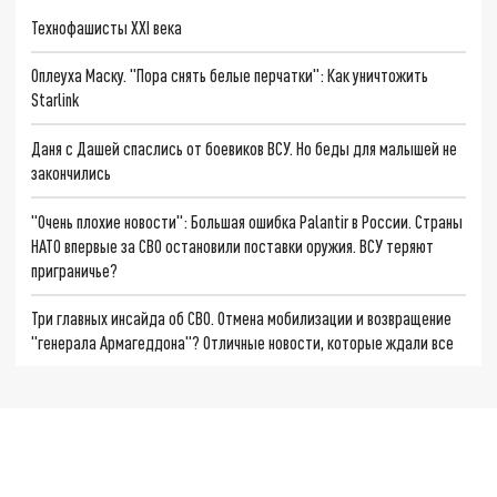
Технофашисты XXI века
Оплеуха Маску. "Пора снять белые перчатки": Как уничтожить
Starlink
Даня с Дашей спаслись от боевиков ВСУ. Но беды для малышей не
закончились
"Очень плохие новости": Большая ошибка Palantir в России. Страны
НАТО впервые за СВО остановили поставки оружия. ВСУ теряют
приграничье?
Три главных инсайда об СВО. Отмена мобилизации и возвращение
"генерала Армагеддона"? Отличные новости, которые ждали все